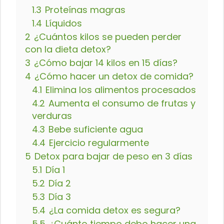
1.3
Proteínas magras
1.4
Líquidos
2
¿Cuántos kilos se pueden perder
con la dieta detox?
3
¿Cómo bajar 14 kilos en 15 días?
4
¿Cómo hacer un detox de comida?
4.1
Elimina los alimentos procesados
4.2
Aumenta el consumo de frutas y
verduras
4.3
Bebe suficiente agua
4.4
Ejercicio regularmente
5
Detox para bajar de peso en 3 días
5.1
Día 1
5.2
Día 2
5.3
Día 3
5.4
¿La comida detox es segura?
5.5
¿Cuánto tiempo debo hacer una