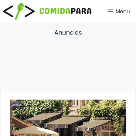
Saltar
Menu
al
contenido
Anuncios