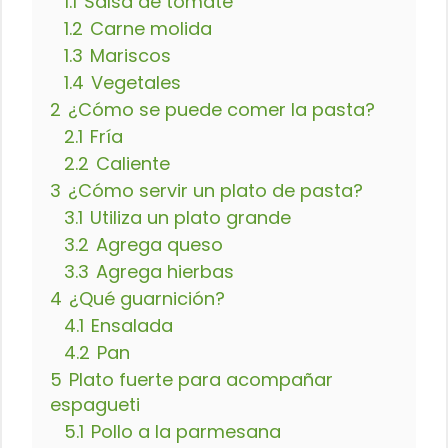
1.1
Salsa de tomate
1.2
Carne molida
1.3
Mariscos
1.4
Vegetales
2
¿Cómo se puede comer la pasta?
2.1
Fría
2.2
Caliente
3
¿Cómo servir un plato de pasta?
3.1
Utiliza un plato grande
3.2
Agrega queso
3.3
Agrega hierbas
4
¿Qué guarnición?
4.1
Ensalada
4.2
Pan
5
Plato fuerte para acompañar
espagueti
5.1
Pollo a la parmesana