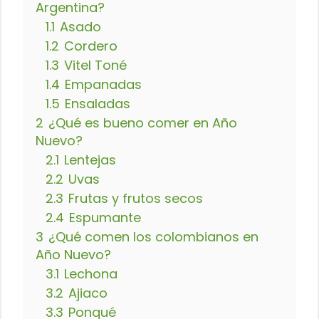
Argentina?
1.1
Asado
1.2
Cordero
1.3
Vitel Toné
1.4
Empanadas
1.5
Ensaladas
2
¿Qué es bueno comer en Año
Nuevo?
2.1
Lentejas
2.2
Uvas
2.3
Frutas y frutos secos
2.4
Espumante
3
¿Qué comen los colombianos en
Año Nuevo?
3.1
Lechona
3.2
Ajiaco
3.3
Ponqué