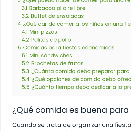
3
¿Qué puedo hacer de comer para una reu
3.1
Barbacoa al aire libre
3.2
Buffet de ensaladas
4
¿Qué dar de comer a los niños en una fies
4.1
Mini pizzas
4.2
Palitos de pollo
5
Comidas para fiestas económicas
5.1
Mini sándwiches
5.2
Brochetas de frutas
5.3
¿Cuánta comida debo preparar para u
5.4
¿Qué opciones de comida debo ofrece
5.5
¿Cuánto tiempo debo dedicar a la pr
¿Qué comida es buena para 
Cuando se trata de organizar una fiest