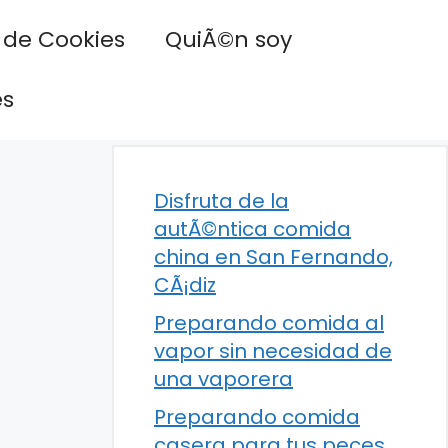
a de Cookies
QuiÃ©n soy
es
Disfruta de la
autÃ©ntica comida
china en San Fernando,
CÃ¡diz
Preparando comida al
vapor sin necesidad de
una vaporera
Preparando comida
casera para tus peces