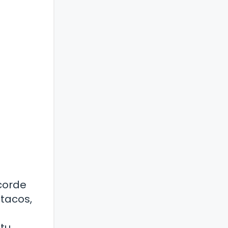
corde
 tacos,
 tu