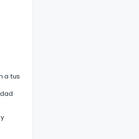
 a tus
sidad
 y