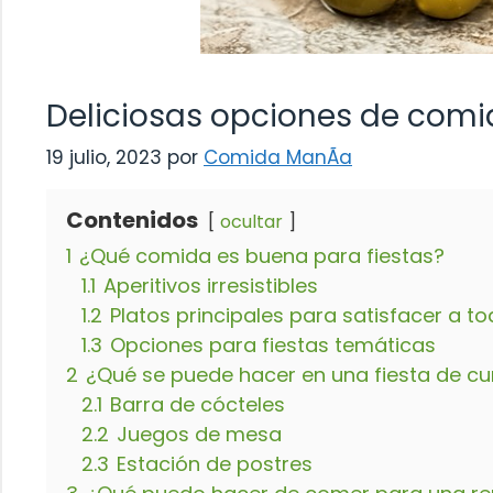
Deliciosas opciones de comi
19 julio, 2023
por
Comida ManÃ­a
Contenidos
ocultar
1
¿Qué comida es buena para fiestas?
1.1
Aperitivos irresistibles
1.2
Platos principales para satisfacer a t
1.3
Opciones para fiestas temáticas
2
¿Qué se puede hacer en una fiesta de c
2.1
Barra de cócteles
2.2
Juegos de mesa
2.3
Estación de postres