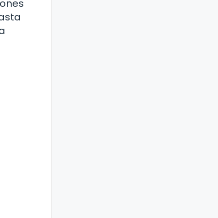
iones
hasta
ga