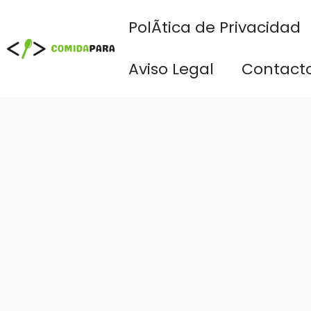
Saltar
PolÃ­tica de Privacidad
al
contenido
Aviso Legal
Contact