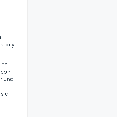
a
esca y
 es
o con
r una
s a