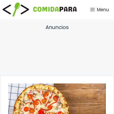
Saltar
Menu
al
contenido
Anuncios