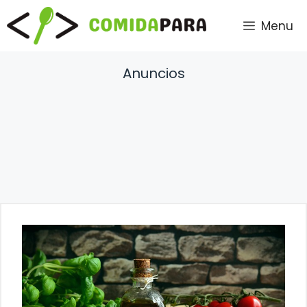
Saltar
Menu
al
contenido
Anuncios