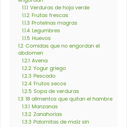
1.1.1
Verduras de hoja verde
1.1.2
Frutas frescas
1.1.3
Proteínas magras
1.1.4
Legumbres
1.1.5
Huevos
1.2
Comidas que no engordan el
abdomen
1.2.1
Avena
1.2.2
Yogur griego
1.2.3
Pescado
1.2.4
Frutos secos
1.2.5
Sopa de verduras
1.3
18 alimentos que quitan el hambre
1.3.1
Manzanas
1.3.2
Zanahorias
1.3.3
Palomitas de maíz sin