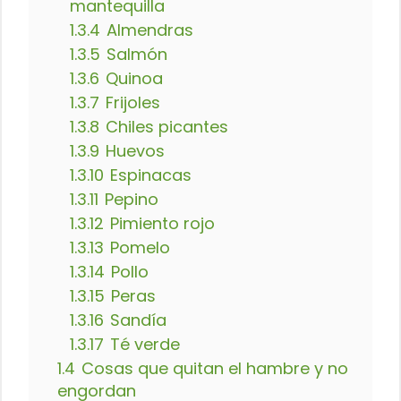
mantequilla
1.3.4
Almendras
1.3.5
Salmón
1.3.6
Quinoa
1.3.7
Frijoles
1.3.8
Chiles picantes
1.3.9
Huevos
1.3.10
Espinacas
1.3.11
Pepino
1.3.12
Pimiento rojo
1.3.13
Pomelo
1.3.14
Pollo
1.3.15
Peras
1.3.16
Sandía
1.3.17
Té verde
1.4
Cosas que quitan el hambre y no
engordan