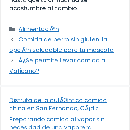
hasta que tu chihuahua se
acostumbre al cambio.
Categorías
AlimentaciÃ³n
Comida de perro sin gluten: la
opciÃ³n saludable para tu mascota
Â¿Se permite llevar comida al
Vaticano?
Disfruta de la autÃ©ntica comida
china en San Fernando, CÃ¡diz
Preparando comida al vapor sin
necesidad de una vaporera