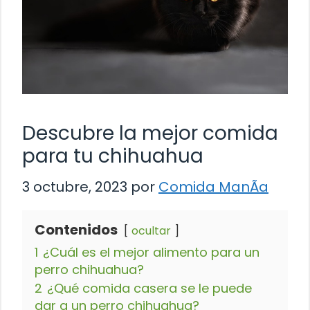
Descubre la mejor comida
para tu chihuahua
3 octubre, 2023
por
Comida ManÃ­a
Contenidos
ocultar
1
¿Cuál es el mejor alimento para un
perro chihuahua?
2
¿Qué comida casera se le puede
dar a un perro chihuahua?