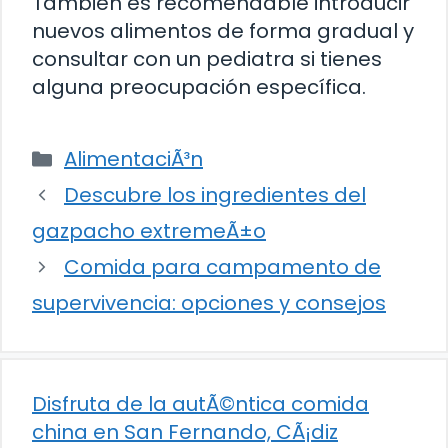
También es recomendable introducir
nuevos alimentos de forma gradual y
consultar con un pediatra si tienes
alguna preocupación específica.
Categorías
AlimentaciÃ³n
Descubre los ingredientes del
gazpacho extremeÃ±o
Comida para campamento de
supervivencia: opciones y consejos
Disfruta de la autÃ©ntica comida
china en San Fernando, CÃ¡diz