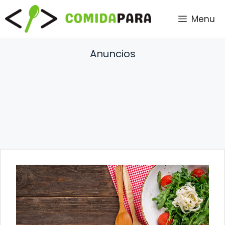
Saltar
Menu
al
contenido
Anuncios