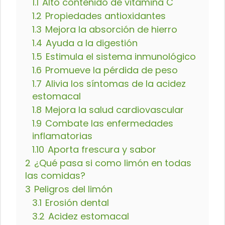
1.1
Alto contenido de vitamina C
1.2
Propiedades antioxidantes
1.3
Mejora la absorción de hierro
1.4
Ayuda a la digestión
1.5
Estimula el sistema inmunológico
1.6
Promueve la pérdida de peso
1.7
Alivia los síntomas de la acidez
estomacal
1.8
Mejora la salud cardiovascular
1.9
Combate las enfermedades
inflamatorias
1.10
Aporta frescura y sabor
2
¿Qué pasa si como limón en todas
las comidas?
3
Peligros del limón
3.1
Erosión dental
3.2
Acidez estomacal