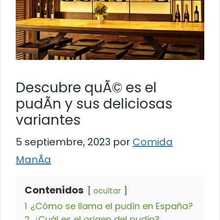
Descubre quÃ© es el
pudÃ­n y sus deliciosas
variantes
5 septiembre, 2023
por
Comida
ManÃ­a
Contenidos
ocultar
1
¿Cómo se llama el pudín en España?
2
¿Cuál es el origen del pudín?