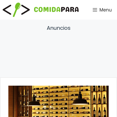
Saltar
Menu
al
contenido
Anuncios