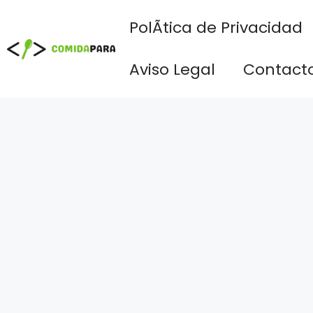
Saltar
PolÃ­tica de Privacidad
al
contenido
Aviso Legal
Contact