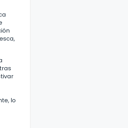
eca
e
ción
resca,
a
tras
tivar
te, lo