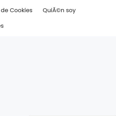
a de Cookies
QuiÃ©n soy
es