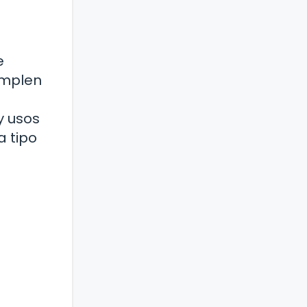
e
umplen
y usos
a tipo