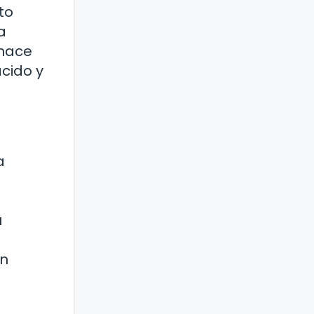
to
a
 hace
cido y
a
u
en