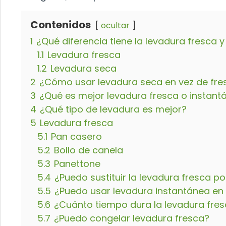
Contenidos
ocultar
1
¿Qué diferencia tiene la levadura fresca 
1.1
Levadura fresca
1.2
Levadura seca
2
¿Cómo usar levadura seca en vez de fre
3
¿Qué es mejor levadura fresca o instant
4
¿Qué tipo de levadura es mejor?
5
Levadura fresca
5.1
Pan casero
5.2
Bollo de canela
5.3
Panettone
5.4
¿Puedo sustituir la levadura fresca p
5.5
¿Puedo usar levadura instantánea en 
5.6
¿Cuánto tiempo dura la levadura fres
5.7
¿Puedo congelar levadura fresca?