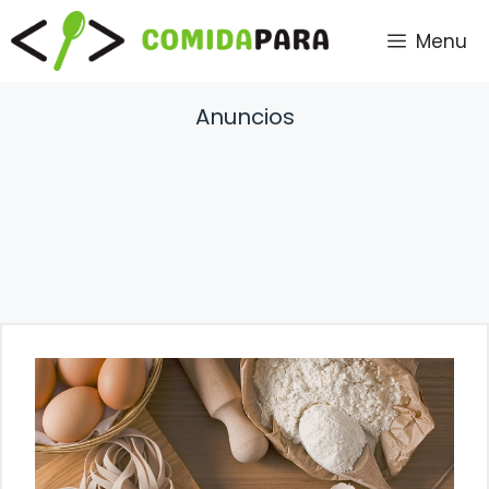
Saltar
Menu
al
contenido
Anuncios