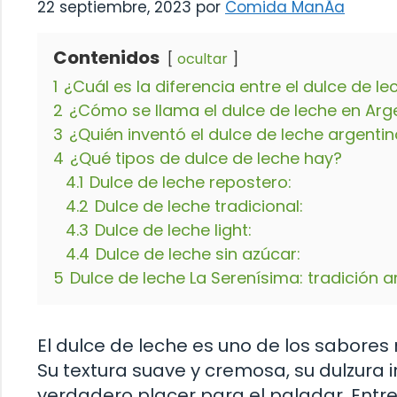
22 septiembre, 2023
por
Comida ManÃ­a
Contenidos
ocultar
1
¿Cuál es la diferencia entre el dulce de lec
2
¿Cómo se llama el dulce de leche en Arg
3
¿Quién inventó el dulce de leche argenti
4
¿Qué tipos de dulce de leche hay?
4.1
Dulce de leche repostero:
4.2
Dulce de leche tradicional:
4.3
Dulce de leche light:
4.4
Dulce de leche sin azúcar:
5
Dulce de leche La Serenísima: tradición a
El dulce de leche es uno de los sabore
Su textura suave y cremosa, su dulzura ir
verdadero placer para el paladar. Entr