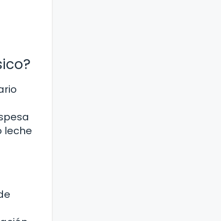
sico?
ario
espesa
o leche
 de