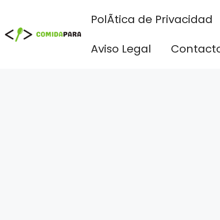
Saltar
PolÃ­tica de Privacidad
al
contenido
Aviso Legal
Contact