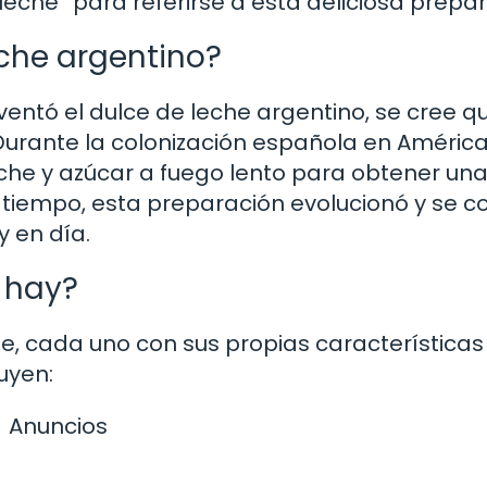
 leche” para referirse a esta deliciosa prepa
eche argentino?
entó el dulce de leche argentino, se cree q
Durante la colonización española en América
leche y azúcar a fuego lento para obtener un
 tiempo, esta preparación evolucionó y se co
 en día.
 hay?
he, cada uno con sus propias características
uyen:
Anuncios