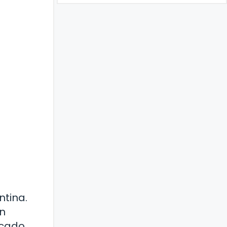
ntina.
un
rcado,