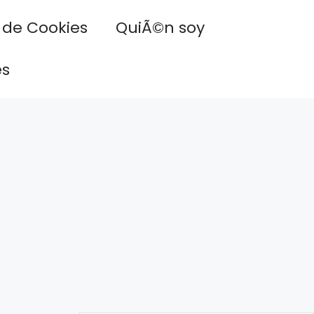
a de Cookies
QuiÃ©n soy
es