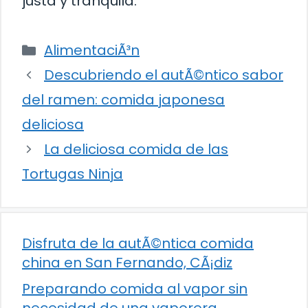
justa y tranquila.
Categorías
AlimentaciÃ³n
Descubriendo el autÃ©ntico sabor
del ramen: comida japonesa
deliciosa
La deliciosa comida de las
Tortugas Ninja
Disfruta de la autÃ©ntica comida
china en San Fernando, CÃ¡diz
Preparando comida al vapor sin