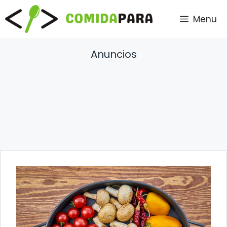
Saltar
Menu
al
contenido
Anuncios