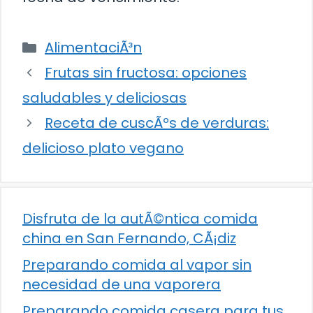
Categorías
AlimentaciÃ³n
Frutas sin fructosa: opciones
saludables y deliciosas
Receta de cuscÃºs de verduras:
delicioso plato vegano
Disfruta de la autÃ©ntica comida
china en San Fernando, CÃ¡diz
Preparando comida al vapor sin
necesidad de una vaporera
Preparando comida casera para tus