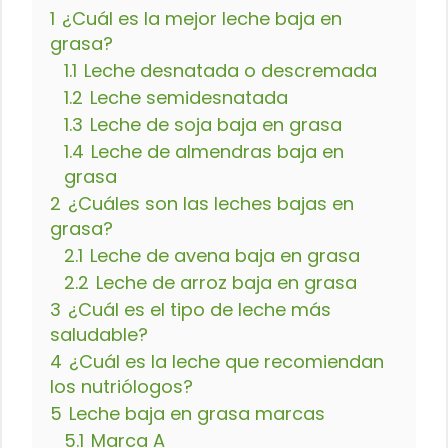
1
¿Cuál es la mejor leche baja en
grasa?
1.1
Leche desnatada o descremada
1.2
Leche semidesnatada
1.3
Leche de soja baja en grasa
1.4
Leche de almendras baja en
grasa
2
¿Cuáles son las leches bajas en
grasa?
2.1
Leche de avena baja en grasa
2.2
Leche de arroz baja en grasa
3
¿Cuál es el tipo de leche más
saludable?
4
¿Cuál es la leche que recomiendan
los nutriólogos?
5
Leche baja en grasa marcas
5.1
Marca A