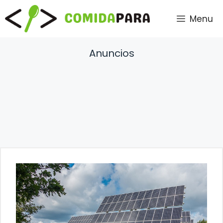
Saltar
Menu
al
contenido
Anuncios