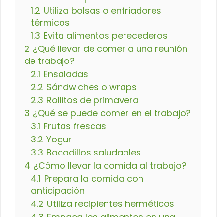
1.2
Utiliza bolsas o enfriadores
térmicos
1.3
Evita alimentos perecederos
2
¿Qué llevar de comer a una reunión
de trabajo?
2.1
Ensaladas
2.2
Sándwiches o wraps
2.3
Rollitos de primavera
3
¿Qué se puede comer en el trabajo?
3.1
Frutas frescas
3.2
Yogur
3.3
Bocadillos saludables
4
¿Cómo llevar la comida al trabajo?
4.1
Prepara la comida con
anticipación
4.2
Utiliza recipientes herméticos
4.3
Empaca los alimentos en una