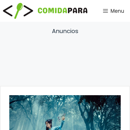
Saltar
Menu
al
contenido
Anuncios