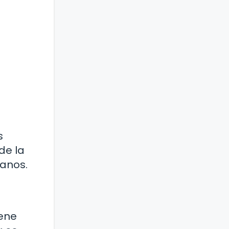
s
de la
tanos.
iene