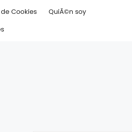
a de Cookies
QuiÃ©n soy
es