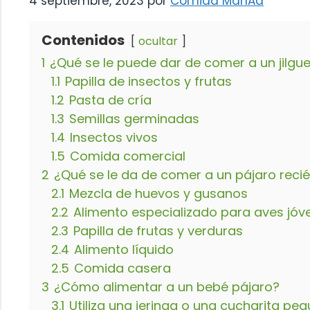
4 septiembre, 2023
por
Comida ManÃ­a
Contenidos
ocultar
1
¿Qué se le puede dar de comer a un jilgu
1.1
Papilla de insectos y frutas
1.2
Pasta de cría
1.3
Semillas germinadas
1.4
Insectos vivos
1.5
Comida comercial
2
¿Qué se le da de comer a un pájaro reci
2.1
Mezcla de huevos y gusanos
2.2
Alimento especializado para aves jóv
2.3
Papilla de frutas y verduras
2.4
Alimento líquido
2.5
Comida casera
3
¿Cómo alimentar a un bebé pájaro?
3.1
Utiliza una jeringa o una cucharita pe