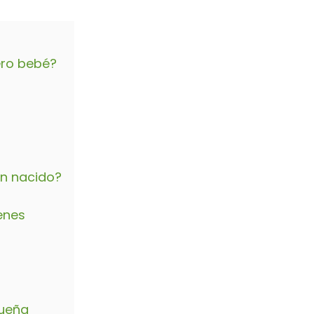
ero bebé?
én nacido?
enes
queña