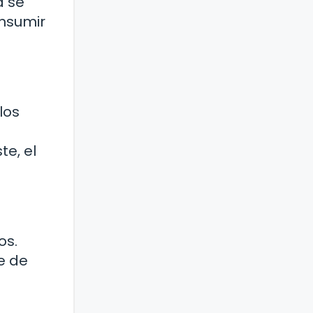
a se
onsumir
los
te, el
os.
e de