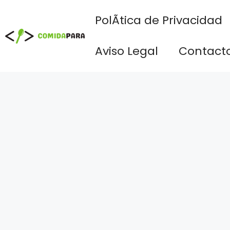
Saltar
PolÃ­tica de Privacidad
al
contenido
Aviso Legal
Contact