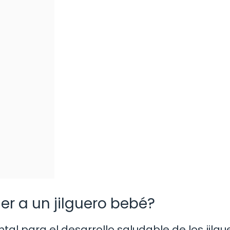
r a un jilguero bebé?
l para el desarrollo saludable de los jilgu