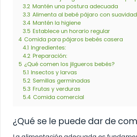
3.2
Mantén una postura adecuada
3.3
Alimenta al bebé pájaro con suavidad
3.4
Mantén la higiene
3.5
Establece un horario regular
4
Comida para pájaros bebés casera
4.1
Ingredientes:
4.2
Preparación:
5
¿Qué comen los jilgueros bebés?
5.1
Insectos y larvas
5.2
Semillas germinadas
5.3
Frutas y verduras
5.4
Comida comercial
¿Qué se le puede dar de come
La alimentación adecuada es fundamenta