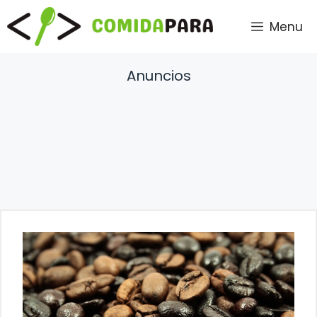
Saltar
Menu
al
contenido
Anuncios