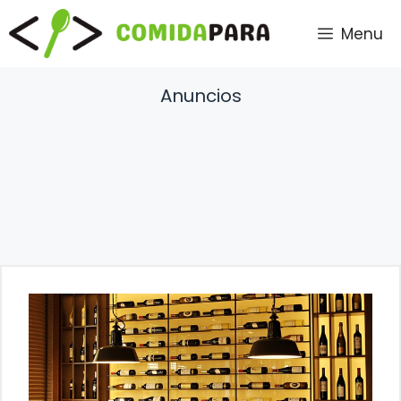
Saltar
Menu
al
contenido
Anuncios