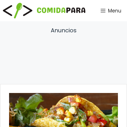
Saltar
Menu
al
contenido
Anuncios