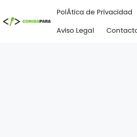
Saltar
PolÃ­tica de Privacidad
al
contenido
Aviso Legal
Contact