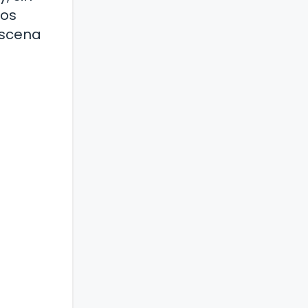
nos
escena