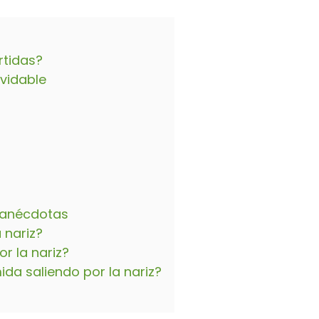
rtidas?
lvidable
 anécdotas
 nariz?
r la nariz?
da saliendo por la nariz?