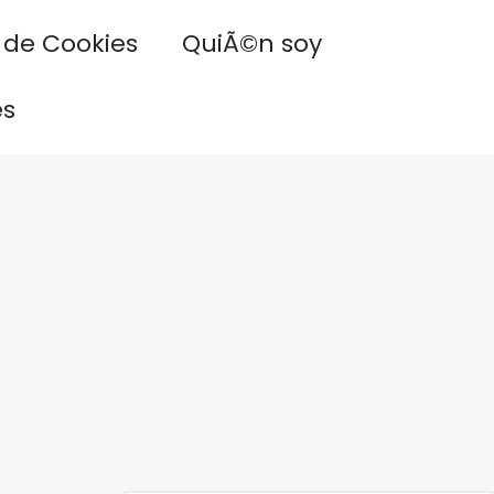
a de Cookies
QuiÃ©n soy
es