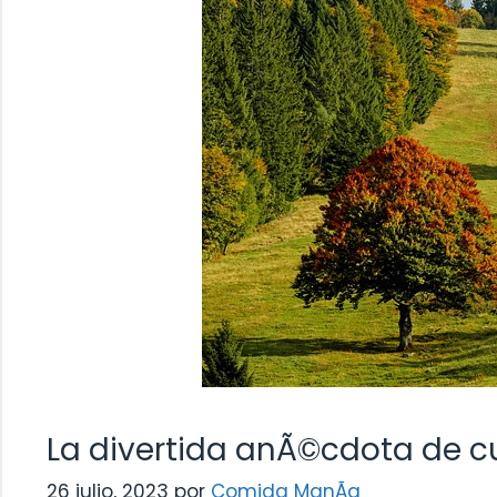
La divertida anÃ©cdota de c
26 julio, 2023
por
Comida ManÃ­a