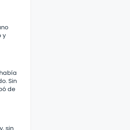
uno
 y
 había
o. Sin
pó de
, sin