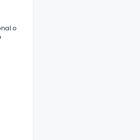
onal o
o