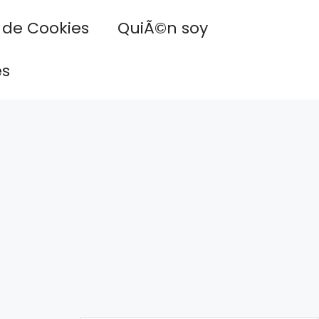
a de Cookies
QuiÃ©n soy
es