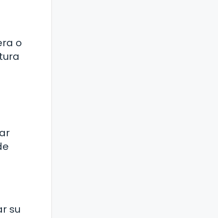
era o
tura
ar
de
ar su