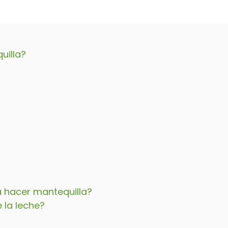
uilla?
a hacer mantequilla?
 la leche?