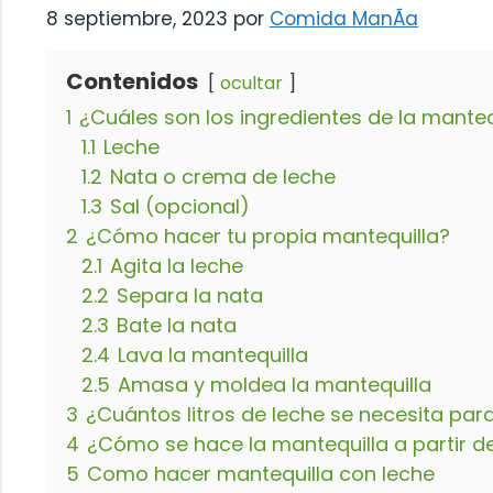
8 septiembre, 2023
por
Comida ManÃ­a
Contenidos
ocultar
1
¿Cuáles son los ingredientes de la manteq
1.1
Leche
1.2
Nata o crema de leche
1.3
Sal (opcional)
2
¿Cómo hacer tu propia mantequilla?
2.1
Agita la leche
2.2
Separa la nata
2.3
Bate la nata
2.4
Lava la mantequilla
2.5
Amasa y moldea la mantequilla
3
¿Cuántos litros de leche se necesita par
4
¿Cómo se hace la mantequilla a partir de
5
Como hacer mantequilla con leche