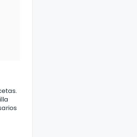
cetas.
lla
sarios