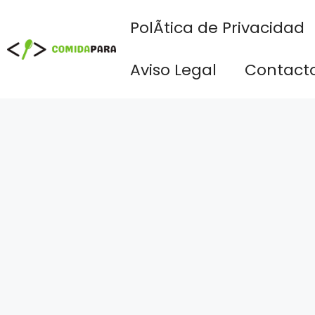
Saltar
PolÃ­tica de Privacidad
al
contenido
Aviso Legal
Contact