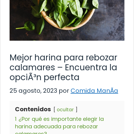
Mejor harina para rebozar
calamares – Encuentra la
opciÃ³n perfecta
25 agosto, 2023
por
Comida ManÃ­a
Contenidos
ocultar
1
¿Por qué es importante elegir la
harina adecuada para rebozar
calamares?