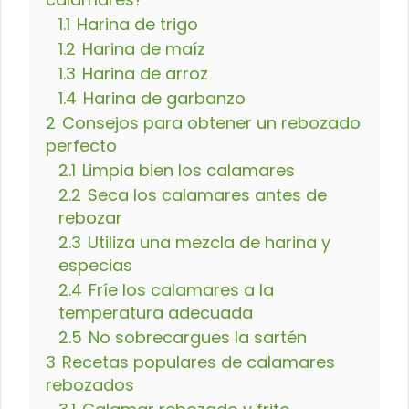
1.1
Harina de trigo
1.2
Harina de maíz
1.3
Harina de arroz
1.4
Harina de garbanzo
2
Consejos para obtener un rebozado
perfecto
2.1
Limpia bien los calamares
2.2
Seca los calamares antes de
rebozar
2.3
Utiliza una mezcla de harina y
especias
2.4
Fríe los calamares a la
temperatura adecuada
2.5
No sobrecargues la sartén
3
Recetas populares de calamares
rebozados