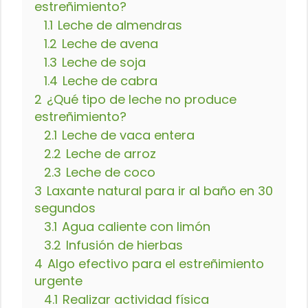
estreñimiento?
1.1
Leche de almendras
1.2
Leche de avena
1.3
Leche de soja
1.4
Leche de cabra
2
¿Qué tipo de leche no produce
estreñimiento?
2.1
Leche de vaca entera
2.2
Leche de arroz
2.3
Leche de coco
3
Laxante natural para ir al baño en 30
segundos
3.1
Agua caliente con limón
3.2
Infusión de hierbas
4
Algo efectivo para el estreñimiento
urgente
4.1
Realizar actividad física