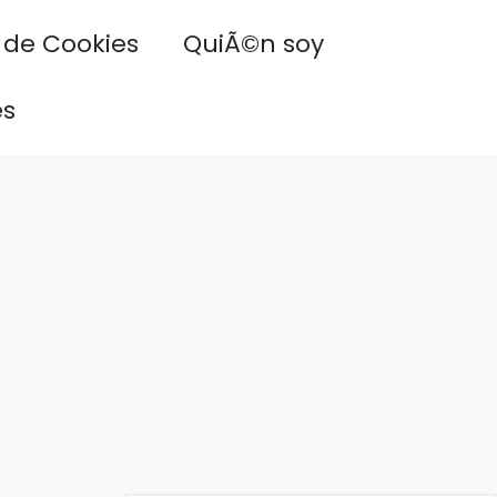
a de Cookies
QuiÃ©n soy
es