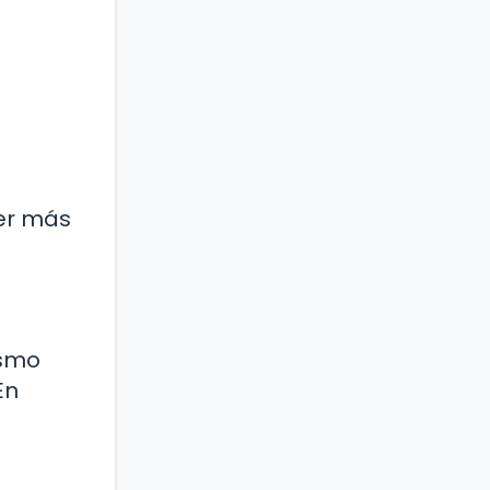
ser más
ismo
En