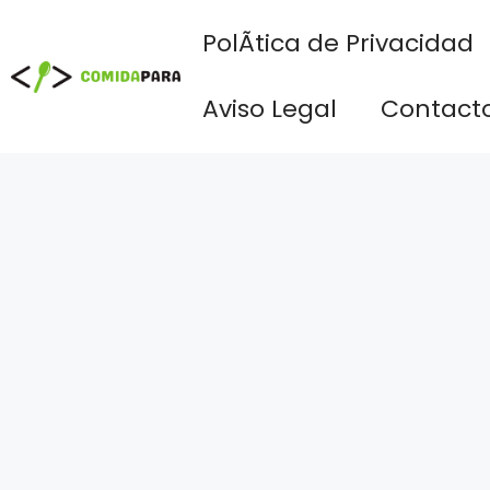
Saltar
PolÃ­tica de Privacidad
al
contenido
Aviso Legal
Contact