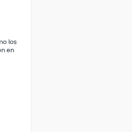
mo los
ón en