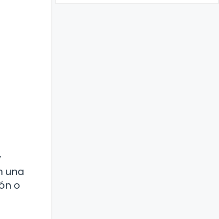
y
n una
ón o