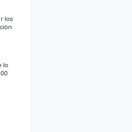
e
r los
ción
 lo
400