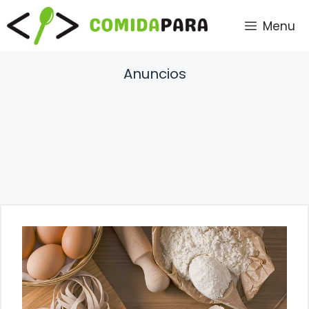
Saltar
Menu
al
contenido
Anuncios