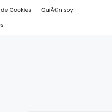
a de Cookies
QuiÃ©n soy
es