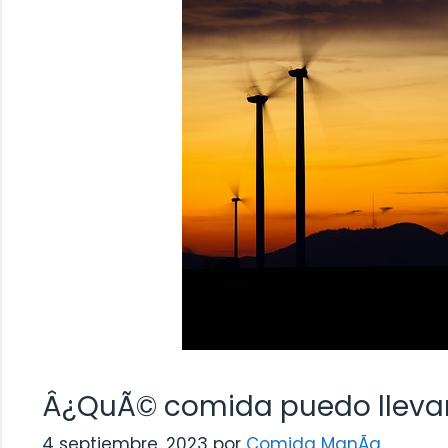
Â¿QuÃ© comida puedo llevar
4 septiembre, 2023
por
Comida ManÃ­a