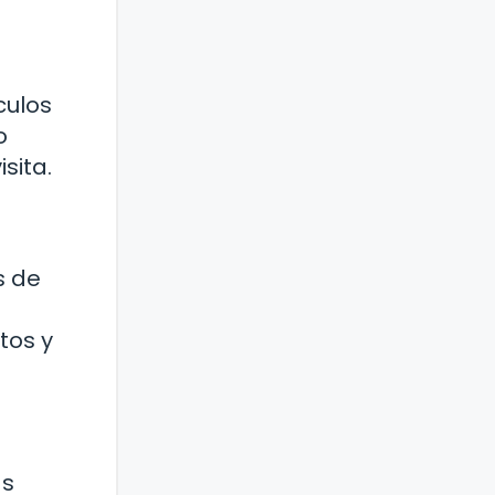
culos
o
sita.
s de
tos y
as