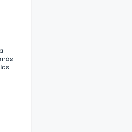
la
e más
las