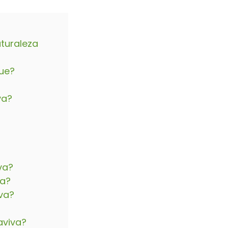
turaleza
que?
va?
va?
va?
va?
aviva?