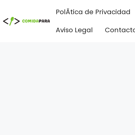
Saltar
PolÃ­tica de Privacidad
al
contenido
Aviso Legal
Contact