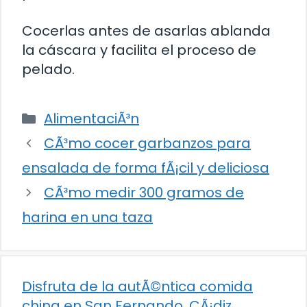
Cocerlas antes de asarlas ablanda
la cáscara y facilita el proceso de
pelado.
Categorías
AlimentaciÃ³n
CÃ³mo cocer garbanzos para
ensalada de forma fÃ¡cil y deliciosa
CÃ³mo medir 300 gramos de
harina en una taza
Disfruta de la autÃ©ntica comida
china en San Fernando, CÃ¡diz