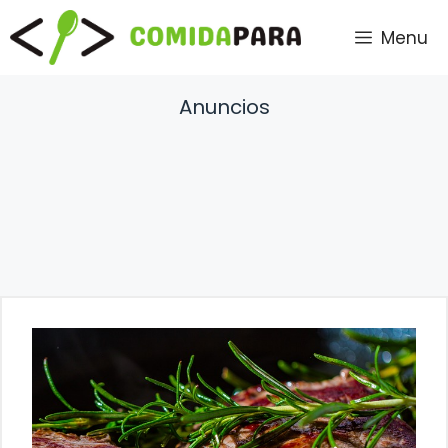
Saltar
Menu
al
contenido
Anuncios