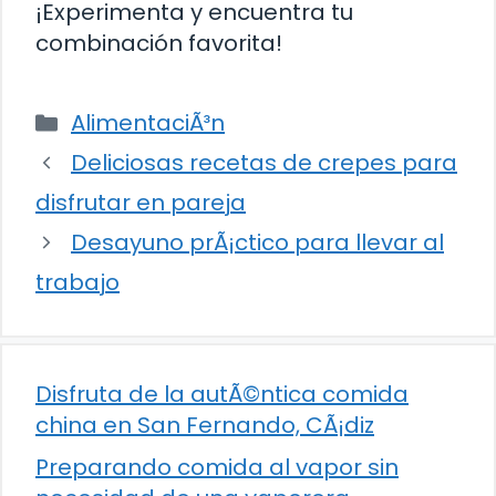
¡Experimenta y encuentra tu
combinación favorita!
Categorías
AlimentaciÃ³n
Deliciosas recetas de crepes para
disfrutar en pareja
Desayuno prÃ¡ctico para llevar al
trabajo
Disfruta de la autÃ©ntica comida
china en San Fernando, CÃ¡diz
Preparando comida al vapor sin