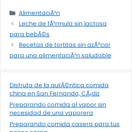
Categorías
AlimentaciÃ³n
Leche de fÃ³rmula sin lactosa
para bebÃ©s
Recetas de tortitas sin azÃºcar
para una alimentaciÃ³n saludable
Disfruta de la autÃ©ntica comida
china en San Fernando, CÃ¡diz
Preparando comida al vapor sin
necesidad de una vaporera
Preparando comida casera para tus