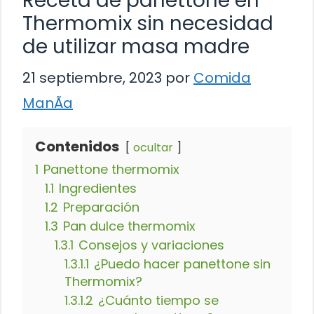
Receta de panettone en
Thermomix sin necesidad
de utilizar masa madre
21 septiembre, 2023
por
Comida
ManÃ­a
Contenidos
ocultar
1
Panettone thermomix
1.1
Ingredientes
1.2
Preparación
1.3
Pan dulce thermomix
1.3.1
Consejos y variaciones
1.3.1.1
¿Puedo hacer panettone sin
Thermomix?
1.3.1.2
¿Cuánto tiempo se