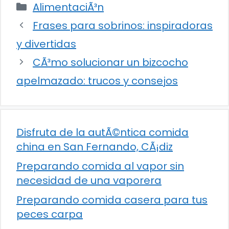
Categorías
AlimentaciÃ³n
Frases para sobrinos: inspiradoras
y divertidas
CÃ³mo solucionar un bizcocho
apelmazado: trucos y consejos
Disfruta de la autÃ©ntica comida
china en San Fernando, CÃ¡diz
Preparando comida al vapor sin
necesidad de una vaporera
Preparando comida casera para tus
peces carpa