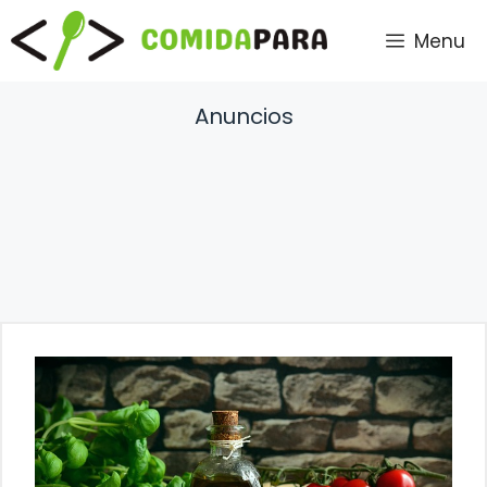
Saltar
Menu
al
contenido
Anuncios