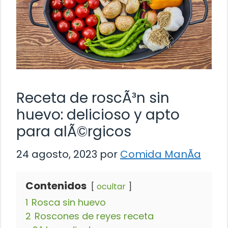
Receta de roscÃ³n sin
huevo: delicioso y apto
para alÃ©rgicos
24 agosto, 2023
por
Comida ManÃ­a
Contenidos
ocultar
1
Rosca sin huevo
2
Roscones de reyes receta