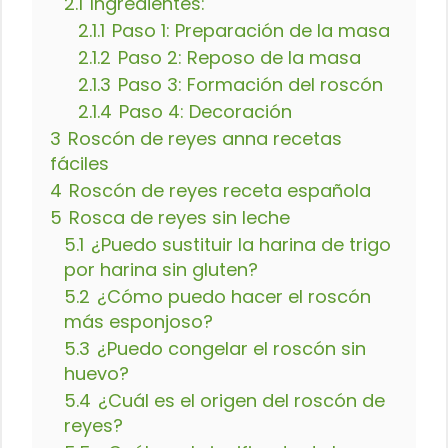
2.1
Ingredientes:
2.1.1
Paso 1: Preparación de la masa
2.1.2
Paso 2: Reposo de la masa
2.1.3
Paso 3: Formación del roscón
2.1.4
Paso 4: Decoración
3
Roscón de reyes anna recetas
fáciles
4
Roscón de reyes receta española
5
Rosca de reyes sin leche
5.1
¿Puedo sustituir la harina de trigo
por harina sin gluten?
5.2
¿Cómo puedo hacer el roscón
más esponjoso?
5.3
¿Puedo congelar el roscón sin
huevo?
5.4
¿Cuál es el origen del roscón de
reyes?