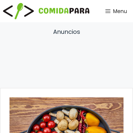
Saltar
Menu
al
contenido
Anuncios