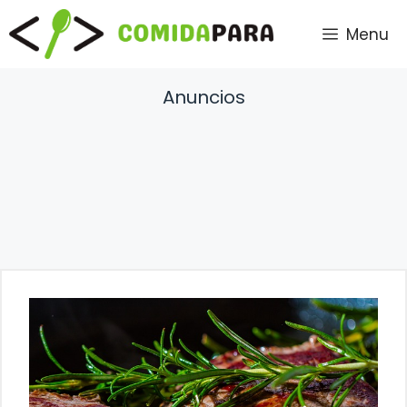
Saltar
Menu
al
contenido
Anuncios