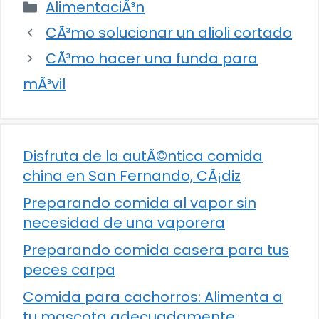
Categorías
AlimentaciÃ³n
CÃ³mo solucionar un alioli cortado
CÃ³mo hacer una funda para
mÃ³vil
Disfruta de la autÃ©ntica comida
china en San Fernando, CÃ¡diz
Preparando comida al vapor sin
necesidad de una vaporera
Preparando comida casera para tus
peces carpa
Comida para cachorros: Alimenta a
tu mascota adecuadamente