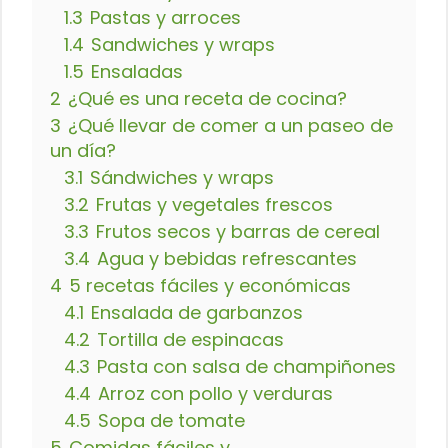
1.3
Pastas y arroces
1.4
Sandwiches y wraps
1.5
Ensaladas
2
¿Qué es una receta de cocina?
3
¿Qué llevar de comer a un paseo de
un día?
3.1
Sándwiches y wraps
3.2
Frutas y vegetales frescos
3.3
Frutos secos y barras de cereal
3.4
Agua y bebidas refrescantes
4
5 recetas fáciles y económicas
4.1
Ensalada de garbanzos
4.2
Tortilla de espinacas
4.3
Pasta con salsa de champiñones
4.4
Arroz con pollo y verduras
4.5
Sopa de tomate
5
Comidas fáciles y