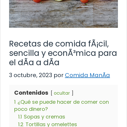
Recetas de comida fÃ¡cil,
sencilla y econÃ³mica para
el dÃ­a a dÃ­a
3 octubre, 2023
por
Comida ManÃ­a
Contenidos
ocultar
1
¿Qué se puede hacer de comer con
poco dinero?
1.1
Sopas y cremas
1.2
Tortillas y omelettes