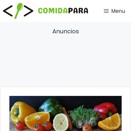
Saltar
Menu
al
contenido
Anuncios