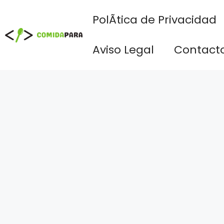
Saltar
PolÃ­tica de Privacidad
al
contenido
Aviso Legal
Contact