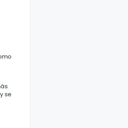
como
más
y se