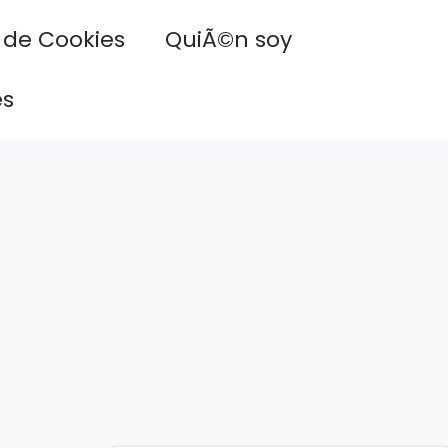
a de Cookies
QuiÃ©n soy
es