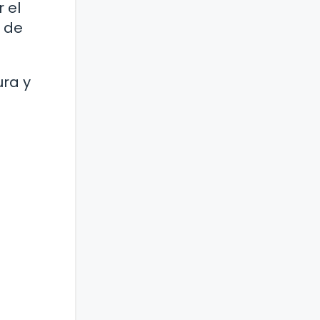
 el
l de
ura y