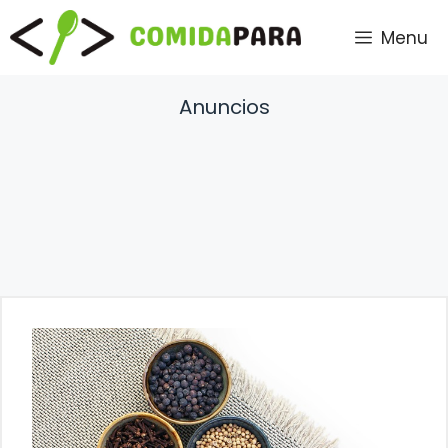
Saltar
Menu
al
contenido
Anuncios