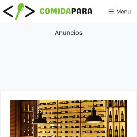
Saltar
Menu
al
contenido
Anuncios