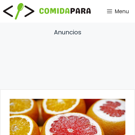
Saltar
Menu
al
contenido
Anuncios