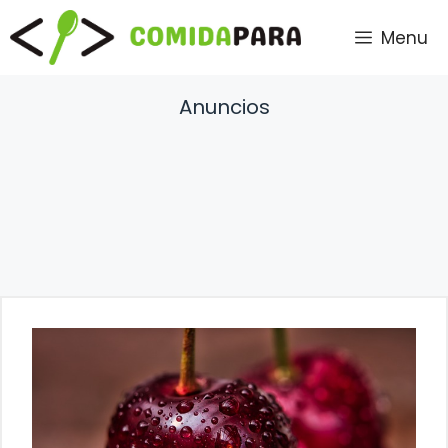
Saltar
Menu
al
contenido
Anuncios