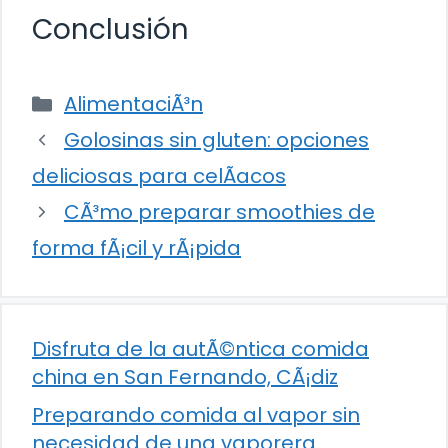
Conclusión
Categorías
AlimentaciÃ³n
Golosinas sin gluten: opciones
deliciosas para celÃ­acos
CÃ³mo preparar smoothies de
forma fÃ¡cil y rÃ¡pida
Disfruta de la autÃ©ntica comida
china en San Fernando, CÃ¡diz
Preparando comida al vapor sin
necesidad de una vaporera