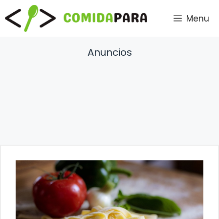
Saltar
Menu
al
contenido
Anuncios