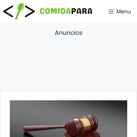
Saltar
Menu
al
contenido
Anuncios