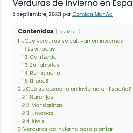
Verduras de invierno en Esp
5 septiembre, 2023
por
Comida ManÃ­a
Contenidos
ocultar
1
¿Qué verduras se cultivan en invierno?
1.1
Espinacas
1.2
Col rizada
1.3
Zanahorias
1.4
Remolacha
1.5
Brócoli
2
¿Qué se cosecha en invierno en España?
2.1
Naranjas
2.2
Mandarinas
2.3
Limones
2.4
Kiwis
3
Verduras de invierno para plantar