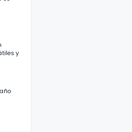
n
tiles y
 año