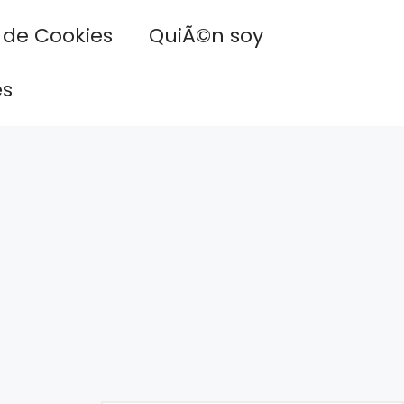
a de Cookies
QuiÃ©n soy
es