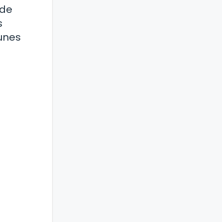
 de
s
unes