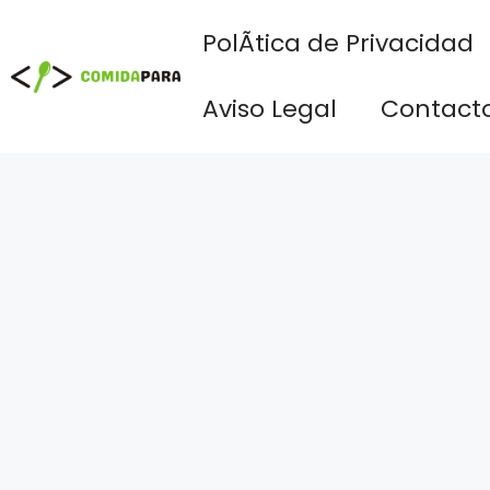
Saltar
PolÃ­tica de Privacidad
al
contenido
Aviso Legal
Contact