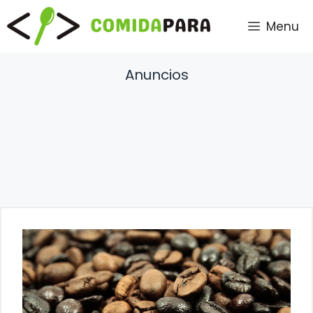
Saltar
Menu
al
contenido
Anuncios