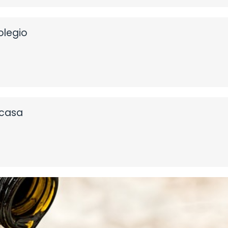
olegio
 casa