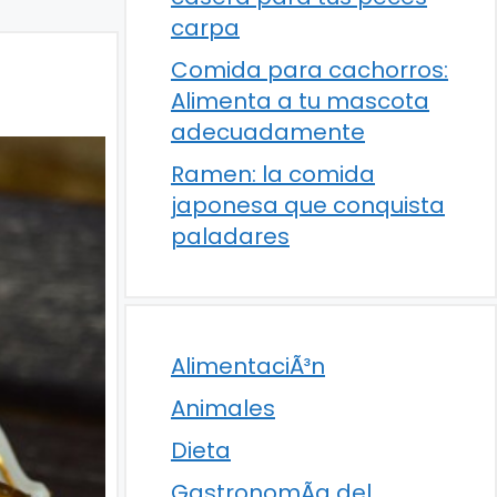
carpa
Comida para cachorros:
Alimenta a tu mascota
adecuadamente
Ramen: la comida
japonesa que conquista
paladares
AlimentaciÃ³n
Animales
Dieta
GastronomÃ­a del