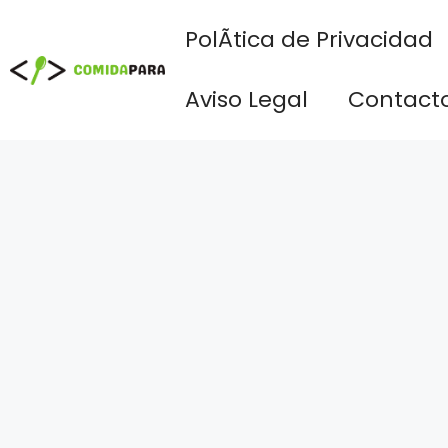
Saltar
PolÃ­tica de Privacidad
al
contenido
Aviso Legal
Contact