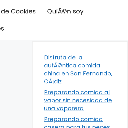
a de Cookies
QuiÃ©n soy
es
Disfruta de la
autÃ©ntica comida
china en San Fernando,
CÃ¡diz
Preparando comida al
vapor sin necesidad de
una vaporera
Preparando comida
casera para tus peces