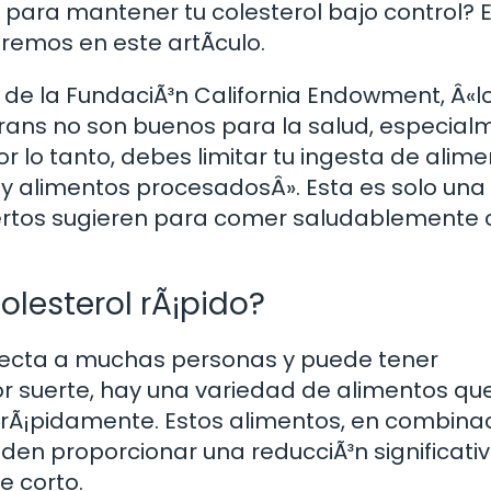
para mantener tu colesterol bajo control? 
emos en este artÃ­culo.
r de la FundaciÃ³n California Endowment, Â«l
trans no son buenos para la salud, especial
or lo tanto, debes limitar tu ingesta de alim
y alimentos procesadosÂ». Esta es solo una 
rtos sugieren para comer saludablemente 
lesterol rÃ¡pido?
afecta a muchas personas y puede tener
or suerte, hay una variedad de alimentos qu
l rÃ¡pidamente. Estos alimentos, en combina
eden proporcionar una reducciÃ³n significati
e corto.