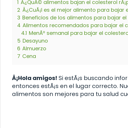
1
Â¿QuÃ© alimentos bajan el colesterol rÃ¡
2
Â¿CuÃ¡l es el mejor alimento para bajar e
3
Beneficios de los alimentos para bajar el
4
Alimentos recomendados para bajar el c
4.1
MenÃº semanal para bajar el colestero
5
Desayuno
6
Almuerzo
7
Cena
Â¡Hola amigos!
Si estÃ¡s buscando info
entonces estÃ¡s en el lugar correcto. N
alimentos son mejores para tu salud cua