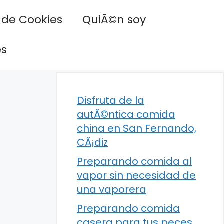
a de Cookies
QuiÃ©n soy
es
Disfruta de la
autÃ©ntica comida
china en San Fernando,
CÃ¡diz
Preparando comida al
vapor sin necesidad de
una vaporera
Preparando comida
casera para tus peces