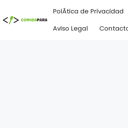
Saltar
PolÃ­tica de Privacidad
al
contenido
Aviso Legal
Contact