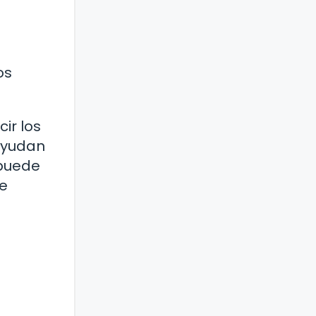
os
ir los
 ayudan
 puede
ue