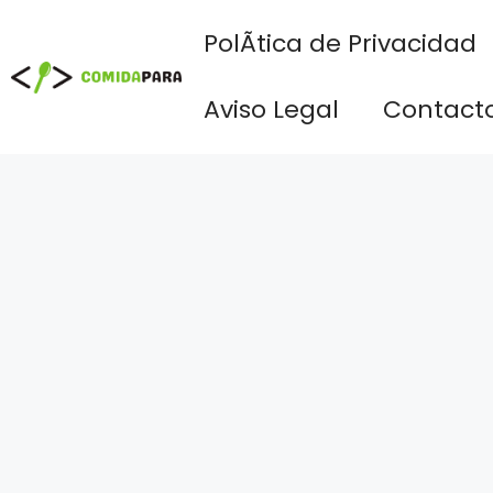
Saltar
PolÃ­tica de Privacidad
al
contenido
Aviso Legal
Contact