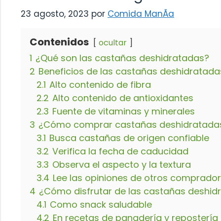
23 agosto, 2023
por
Comida ManÃ­a
Contenidos
ocultar
1
¿Qué son las castañas deshidratadas?
2
Beneficios de las castañas deshidratada
2.1
Alto contenido de fibra
2.2
Alto contenido de antioxidantes
2.3
Fuente de vitaminas y minerales
3
¿Cómo comprar castañas deshidratadas
3.1
Busca castañas de origen confiable
3.2
Verifica la fecha de caducidad
3.3
Observa el aspecto y la textura
3.4
Lee las opiniones de otros comprado
4
¿Cómo disfrutar de las castañas deshid
4.1
Como snack saludable
4.2
En recetas de panadería y repostería