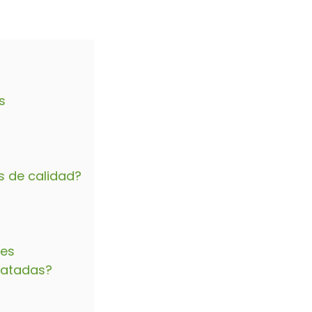
s
 de calidad?
res
ratadas?