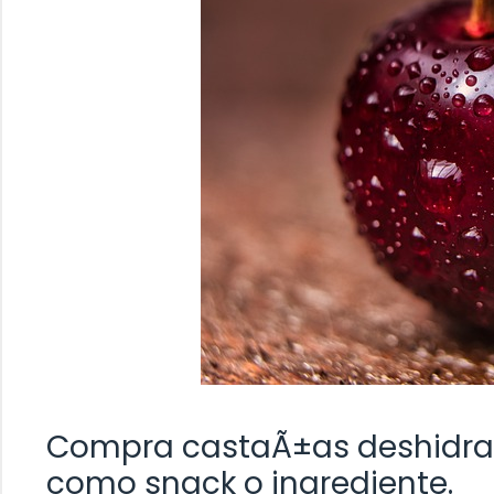
Compra castaÃ±as deshidrat
como snack o ingrediente.