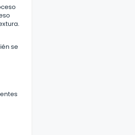
oceso
ceso
extura.
ién se
ientes