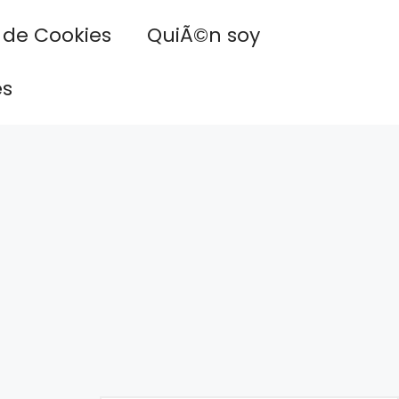
a de Cookies
QuiÃ©n soy
es