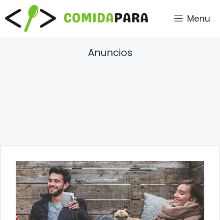
Saltar
Menu
al
contenido
Anuncios