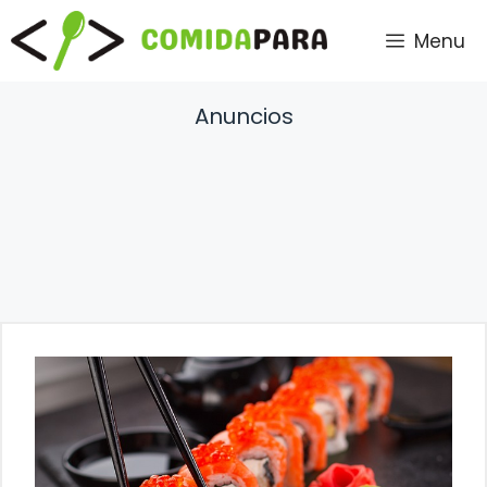
Saltar
Menu
al
contenido
Anuncios